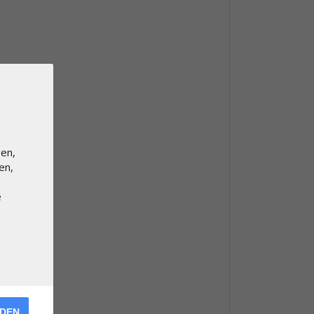
en,
en,
n
e
RDEN