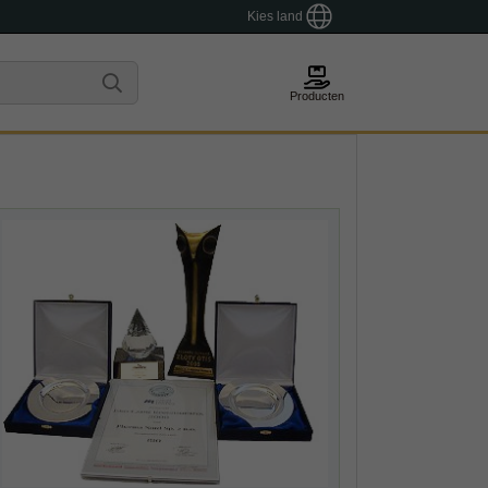
Kies land
Producten