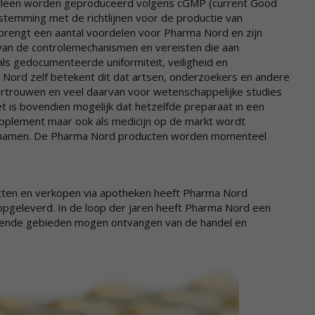
 alleen worden geproduceerd volgens cGMP (current Good
stemming met de richtlijnen voor de productie van
brengt een aantal voordelen voor Pharma Nord en zijn
 van de controlemechanismen en vereisten die aan
ls gedocumenteerde uniformiteit, veiligheid en
Nord zelf betekent dit dat artsen, onderzoekers en andere
rtrouwen en veel daarvan voor wetenschappelijke studies
t is bovendien mogelijk dat hetzelfde preparaat in een
supplement maar ook als medicijn op de markt wordt
ctnamen. De Pharma Nord producten worden momenteel
ten en verkopen via apotheken heeft Pharma Nord
 opgeleverd. In de loop der jaren heeft Pharma Nord een
illende gebieden mogen ontvangen van de handel en