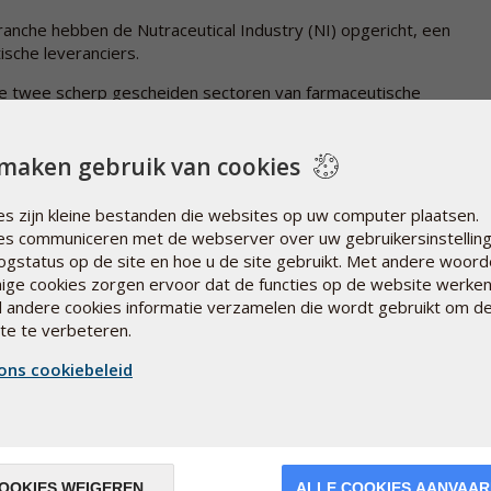
ranche hebben de Nutraceutical Industry (NI) opgericht, een
sche leveranciers.
de twee scherp gescheiden sectoren van farmaceutische
 Sven Moesgaard, directeur technische zaken van Pharma
al Industry.
maken gebruik van cookies
es zijn kleine bestanden die websites op uw computer plaatsen.
es communiceren met de webserver over uw gebruikersinstelling
logstatus op de site en hoe u de site gebruikt. Met andere woord
ge cookies zorgen ervoor dat de functies op de website werke
jl andere cookies informatie verzamelen die wordt gebruikt om d
te te verbeteren.
ons cookiebeleid
OOKIES WEIGEREN
ALLE COOKIES AANVAA