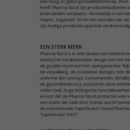
een hoog en geborgd kwaliteitsniveau. Door
heeft Pharma Nord zijn productiefaciliteiten
lonen landen verplaatst. Recentelijk is een n
Vojens, ongeveer 50 km ten noorden van de
zijn huidige productiecapaciteit verdrievoud
EEN STERK MERK
Pharma Nord is in vele landen een bekend m
dankzij het karakteristieke design met het be
de gouden vijzel met het opengewerkte “kijk
de verpakking, de exclusieve doosjes met de
uniforme Bio-concept. Consumenten, detaill
de gezondheidszorg associëren deze kenm
onderzoek, hoge biologische beschikbaarheid
ervoor dat de Pharma Nord producten een va
een markt die vaak door trends wordt beheer
de internationale Superbrand Council Pharma
“Superbrand 2007”.