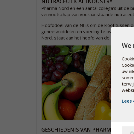
NUTRACEUTICAL INDUSTRY
Pharma Nord en een aantal collega’s uit de b
vennootschap van vooraanstaande nutraceuti
Hoofddoel van de NI is om de kloof tussen 
geneesmiddelen en voeding te overbruggen.
Nord, staat aan het hoofd van de Nutraceutic
We 
Cooki
Cooki
uw in
sommi
terwi
websi
Lees 
GESCHIEDENIS VAN PHARMA NORD
C