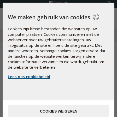
Français
Kies land
We maken gebruik van cookies
Menu
Cookies zijn kleine bestanden die websites op uw
computer plaatsen. Cookies communiceren met de
webserver over uw gebruikersinstellingen, uw
inlogstatus op de site en hoe u de site gebruikt. Met
Gekweld door verlangens naar
andere woorden, sommige cookies zorgen ervoor dat
de functies op de website werken terwijl andere
suiker tijdens de lockdown?
cookies informatie verzamelen die wordt gebruikt om
de website te verbeteren.
7-jun-2021
Lees ons cookiebeleid
COOKIES WEIGEREN