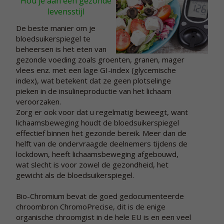
Hou je aan een gezonde
levensstijl
De beste manier om je
bloedsuikerspiegel te
beheersen is het eten van
gezonde voeding zoals groenten, granen, mager
vlees enz. met een lage GI-index (glycemische
index), wat betekent dat ze geen plotselinge
pieken in de insulineproductie van het lichaam
veroorzaken.
Zorg er ook voor dat u regelmatig beweegt, want
lichaamsbeweging houdt de bloedsuikerspiegel
effectief binnen het gezonde bereik. Meer dan de
helft van de ondervraagde deelnemers tijdens de
lockdown, heeft lichaamsbeweging afgebouwd,
wat slecht is voor zowel de gezondheid, het
gewicht als de bloedsuikerspiegel.
Bio-Chromium bevat de goed gedocumenteerde
chroombron ChromoPrecise, dit is de enige
organische chroomgist in de hele EU is en een veel