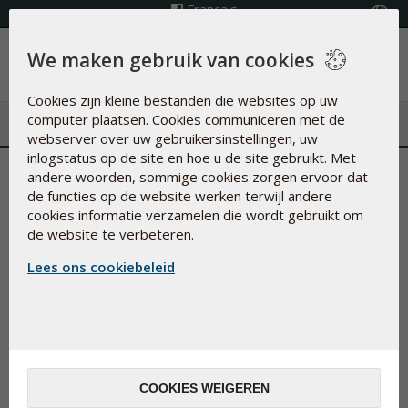
Français
Kies land
We maken gebruik van cookies
Menu
Cookies zijn kleine bestanden die websites op uw
computer plaatsen. Cookies communiceren met de
webserver over uw gebruikersinstellingen, uw
inlogstatus op de site en hoe u de site gebruikt. Met
Gebruik van TV en computer 's
andere woorden, sommige cookies zorgen ervoor dat
de functies op de website werken terwijl andere
avonds laat remt productie
cookies informatie verzamelen die wordt gebruikt om
de website te verbeteren.
slaaphormoon
Lees ons cookiebeleid
20-jun-2016
's Avonds te veel in contact komen met het blauw licht van
TV schermen, laptops, tablets en smartphones is volgens
de Hoge Gezondheidsraad niet goed voor de gezondheid.
Lees hier waarom...
COOKIES WEIGEREN