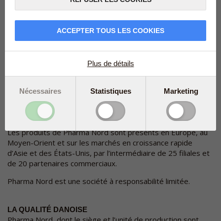
ACCEPTER TOUS LES COOKIES
La base de données de Pharma Nord contient plus de 8 000
études scientifiques dont un grand nombre ont été
Plus de détails
conduites avec les préparations de Pharma Nord. Cette
base de données est la clé de voûte du développement des
Nécessaires
Statistiques
Marketing
produits.
Ses sites de production et son siège social se trouvant au
Danemark, Pharma Nord dispose d’un large champ d’action.
Les produits de Pharma Nord sont présents en Europe, au
Moyen-Orient et sur les marchés en croissance rapide
d’Asie et des États-Unis, par l’intermédiaire de 25 filiales et
de 20 partenaires commerciaux.
Pharma Nord est une société à responsabilité limitée.
LA QUALITÉ DANOISE
Pharma Nord, dont le siège et l’unité de production sont