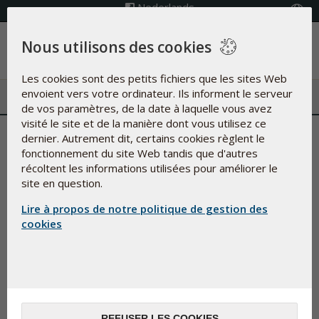
Nederlands
Choisissez Pays
Nous utilisons des cookies
Menu
Les cookies sont des petits fichiers que les sites Web
envoient vers votre ordinateur. Ils informent le serveur
de vos paramètres, de la date à laquelle vous avez
visité le site et de la manière dont vous utilisez ce
A propos de Pharma Nord
dernier. Autrement dit, certains cookies règlent le
fonctionnement du site Web tandis que d'autres
récoltent les informations utilisées pour améliorer le
Pharma Nord développe, fabrique et commercialise, sur des
site en question.
bases scientifiques, des compléments alimentaires, des
remèdes à base de plantes médicinales et des médicaments
Lire à propos de notre politique de gestion des
axés sur une biodisponibilité, une sécurité et une
cookies
documentation optimales.
REFUSER LES COOKIES