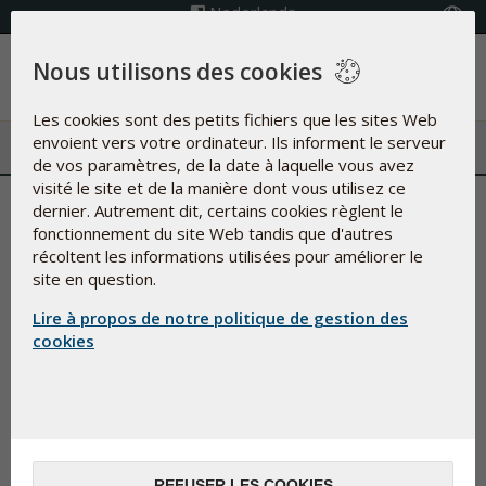
Nederlands
Choisissez Pays
Nous utilisons des cookies
Menu
Les cookies sont des petits fichiers que les sites Web
envoient vers votre ordinateur. Ils informent le serveur
de vos paramètres, de la date à laquelle vous avez
visité le site et de la manière dont vous utilisez ce
Contact
dernier. Autrement dit, certains cookies règlent le
fonctionnement du site Web tandis que d'autres
récoltent les informations utilisées pour améliorer le
Votre nom
site en question.
Lire à propos de notre politique de gestion des
e-mail
cookies
Confirmez votre email
Message
REFUSER LES COOKIES