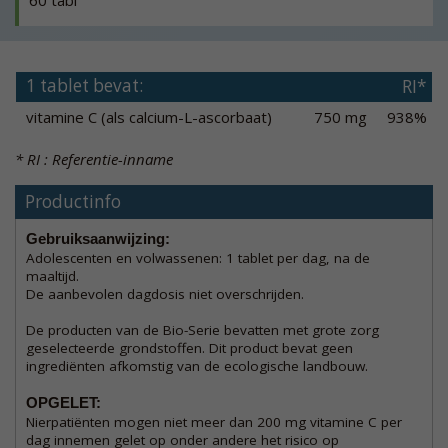
60 tabl
1 tablet bevat:
RI*
vitamine C (als calcium-L-ascorbaat)
750 mg
938%
* RI : Referentie-inname
Productinfo
Gebruiksaanwijzing:
Adolescenten en volwassenen: 1 tablet per dag, na de
maaltijd.
De aanbevolen dagdosis niet overschrijden.
De producten van de Bio-Serie bevatten met grote zorg
geselecteerde grondstoffen. Dit product bevat geen
ingrediënten afkomstig van de ecologische landbouw.
OPGELET:
Nierpatiënten mogen niet meer dan 200 mg vitamine C per
dag innemen gelet op onder andere het risico op