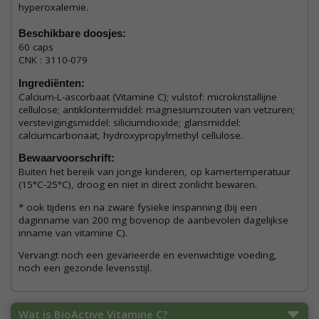
hyperoxalemie.
Beschikbare doosjes:
60 caps
CNK : 3110-079
Ingrediënten:
Calcium-L-ascorbaat (Vitamine C); vulstof: microkristallijne
cellulose; antiklontermiddel: magnesiumzouten van vetzuren;
verstevigingsmiddel: siliciumdioxide; glansmiddel:
calciumcarbonaat, hydroxypropylmethyl cellulose.
Bewaarvoorschrift:
Buiten het bereik van jonge kinderen, op kamertemperatuur
(15°C-25°C), droog en niet in direct zonlicht bewaren.
* ook tijdens en na zware fysieke inspanning (bij een
daginname van 200 mg bovenop de aanbevolen dagelijkse
inname van vitamine C).
Vervangt noch een gevarieerde en evenwichtige voeding,
noch een gezonde levensstijl.
Wat is BioActive Vitamine C?