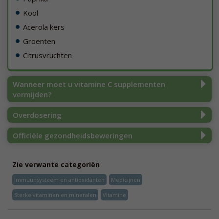
Kool
Acerola kers
Groenten
Citrusvruchten
Wanneer moet u vitamine C supplementen
vermijden?
Overdosering
Officiële gezondheidsbeweringen
Zie verwante categoriën
Immuunsysteem en antioxidanten
Medicijnen
Sterke vitaminen en mineralen
Vitamine