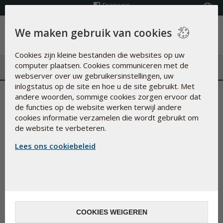
Français
Kies land
We maken gebruik van cookies
Menu
Cookies zijn kleine bestanden die websites op uw
computer plaatsen. Cookies communiceren met de
webserver over uw gebruikersinstellingen, uw
inlogstatus op de site en hoe u de site gebruikt. Met
Ondersteun jouw
andere woorden, sommige cookies zorgen ervoor dat
de functies op de website werken terwijl andere
immuunsysteem tijdens het
cookies informatie verzamelen die wordt gebruikt om
de website te verbeteren.
koude seizoen
Lees ons cookiebeleid
17-jan-2025
Met de zes zorgvuldig gekozen vitamines en mineralen in
Selenium + Zinc van Pharma Nord ondersteun je het
COOKIES WEIGEREN
natuurlijke afweersysteem van jouw lichaam zodat het