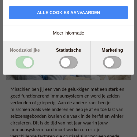
optimaal kan functioneren.
ALLE COOKIES AANVAARDEN
Meer informatie
Noodzakelijke
Statistische
Marketing
Misschien ben jij een van de gelukkigen met een sterk en
goed functionerend immuunsysteem en word je zelden
verkouden of grieperig. Aan de andere kant ben je
misschien zoals vele anderen en heb je af en toe last van
seizoensgebonden kwalen die vaak in de herfst en winter
circuleren. Dit is de tijd van het jaar waarin jouw
immuunsysteem hard moet werken en er zijn
verschillende factoren die cruciaal zijn voor een goede