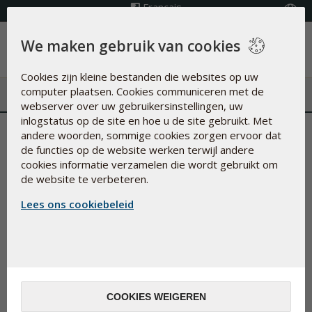
Français
Kies land
We maken gebruik van cookies
Menu
Cookies zijn kleine bestanden die websites op uw
computer plaatsen. Cookies communiceren met de
webserver over uw gebruikersinstellingen, uw
inlogstatus op de site en hoe u de site gebruikt. Met
Hoe ondersteun je je
andere woorden, sommige cookies zorgen ervoor dat
de functies op de website werken terwijl andere
weerstand deze winter?
cookies informatie verzamelen die wordt gebruikt om
de website te verbeteren.
20-nov-2025
Lees ons cookiebeleid
Een normaal functionerend immuunsysteem heeft
verschillende elementen nodig. Eén daarvan is een
vitamine D-supplement, zo adviseren experts.
COOKIES WEIGEREN