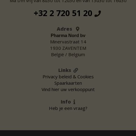
Ma t/m vrij van 8u30 tot 12u30 en van 13u30 tot 16u30
+32 2 720 51 20
Adres
Pharma Nord bv
Minervastraat 14
1930 ZAVENTEM
België / Belgium
Links
Privacy beleid & Cookies
Spaarkaarten
Vind hier uw verkooppunt
Info
Heb je een vraag?