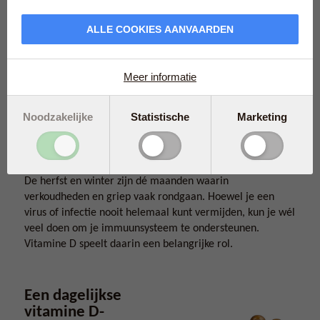
ALLE COOKIES AANVAARDEN
Meer informatie
Noodzakelijke
Statistische
Marketing
De herfst en winter zijn dé maanden waarin
verkoudheden en griep vaak rondgaan. Hoewel je een
virus of infectie nooit helemaal kunt vermijden, kun je wél
veel doen om je immuunsysteem te ondersteunen.
Vitamine D speelt daarin een belangrijke rol.
Een dagelijkse
vitamine D-