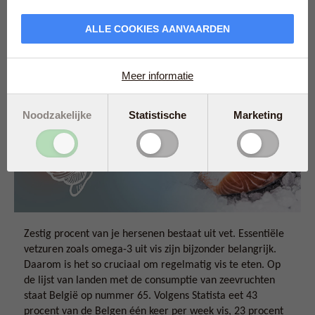
afhankelijk zijn van omega 3-vetzuren om goed te blijven
functioneren. Lees verder en ontdek waarom je hersenen
ALLE COOKIES AANVAARDEN
zo verslaafd zijn aan vis.
Meer informatie
Noodzakelijke
Statistische
Marketing
Zestig procent van je hersenen bestaat uit vet. Essentiële
vetzuren zoals omega-3 uit vis zijn bijzonder belangrijk.
Daarom is het so cruciaal om regelmatig vis te eten. Op
de lijst van landen met de consumptie van zeevruchten
staat België op nummer 65. Volgens Statista eet 43
procent van de Belgen één keer per week vis, 23 procent