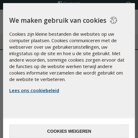
Français
Kies land
We maken gebruik van cookies
Menu
Cookies zijn kleine bestanden die websites op uw
computer plaatsen. Cookies communiceren met de
webserver over uw gebruikersinstellingen, uw
inlogstatus op de site en hoe u de site gebruikt. Met
Je hersenen zijn afhankelijk
andere woorden, sommige cookies zorgen ervoor dat
de functies op de website werken terwijl andere
van omega 3-vetzuren
cookies informatie verzamelen die wordt gebruikt om
de website te verbeteren.
11-apr-2024
Lees ons cookiebeleid
Als je van de smaak van vis houdt, blijf het dan eten. Als je
geen fan bent van vis, kun je overwegen om een
COOKIES WEIGEREN
visoliesupplement te nemen, omdat je hersenen