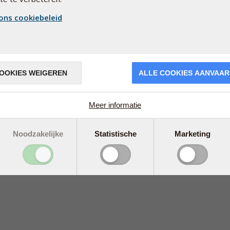
ons cookiebeleid
Adres
Pharma Nord bv
Minervastraat 14
1930 ZAVENTEM
België / Belgium
OOKIES WEIGEREN
ALLE COOKIES AANVAA
Meer informatie
Noodzakelijke
Statistische
Marketing