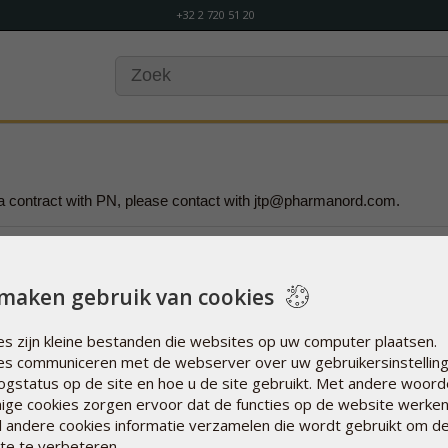
+32 2 720 51 20
te a contract with PN, please contact with jtp@pharmanord.com.
maken gebruik van cookies
Openingstijden
es zijn kleine bestanden die websites op uw computer plaatsen.
Ma t/m vrij van 8u30 tot 12u30 en van
es communiceren met de webserver over uw gebruikersinstelling
13u30 tot 16u30
logstatus op de site en hoe u de site gebruikt. Met andere woord
ge cookies zorgen ervoor dat de functies op de website werke
+32 2 720 51 20
jl andere cookies informatie verzamelen die wordt gebruikt om d
te te verbeteren.