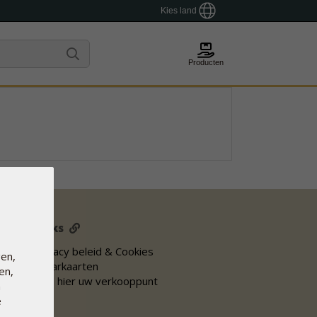
Kies land
Producten
Links
Privacy beleid & Cookies
en,
Spaarkaarten
en,
Vind hier uw verkooppunt
n
e