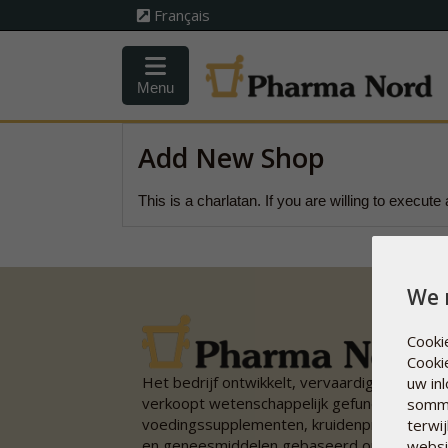
Français
Menu
Add New Shop
This is a charlatan. If you are willing to execu
We 
Cooki
Cooki
Het bedrijf ontwikkelt, vervaardigt en
uw in
verkoopt wetenschappelijk gefundeerde
sommi
voedingssupplementen, kruidenpreparaten
terwi
en geneesmiddelen gebaseerd op een
websi